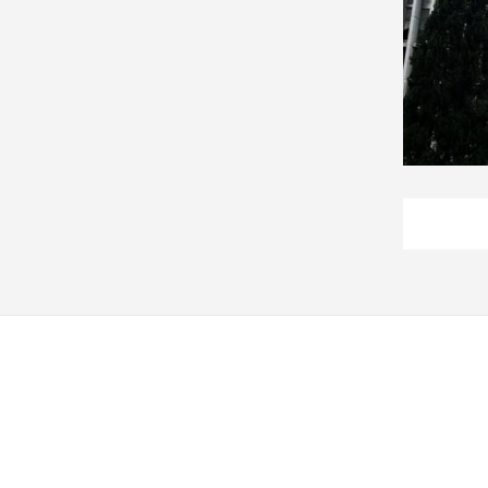
子/
感
情
藝
術
／
文
創
／
電
影
推
薦
科
技/
遊
戲
運
動