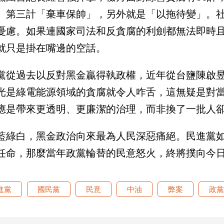
、第三計「棄車保帥」，另外就是「以拖待變」。
憂慮。如果連國家司法和反貪腐的利劍都無法即時
就只是掛在嘴邊的空話。
黨從過去以反對黑金贏得執政權，近年從台鹽陳啟
光是綠電能源領域的貪腐就令人咋舌，這無疑是對
應是帶來更透明、更廉潔的治理，而非換了一批人
藍綠白，黑金政治向來最為人民深惡痛絕。民進黨
任命，那麼當年政黨輪替的民意怒火，終將撲向今
進黨
國民黨
民意
中油
弊案
政黨