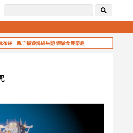
音
 親子暢遊海線生態 體驗食農樂趣
玉山金前7
咒