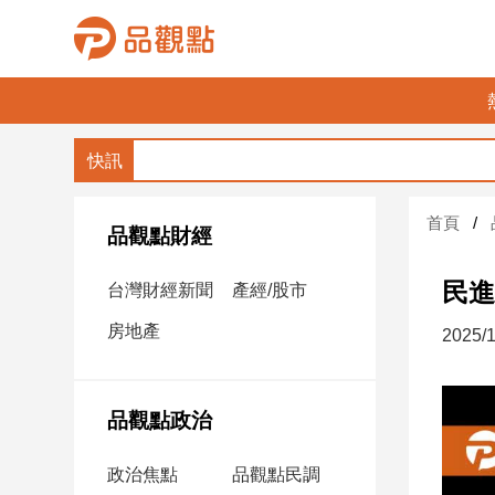
品
觀
點
財
首頁
經
品觀點財經
台
民進
台灣財經新聞
產經/股市
灣
財
房地產
2025/1
經
新
聞
品觀點政治
產
經/
政治焦點
品觀點民調
股