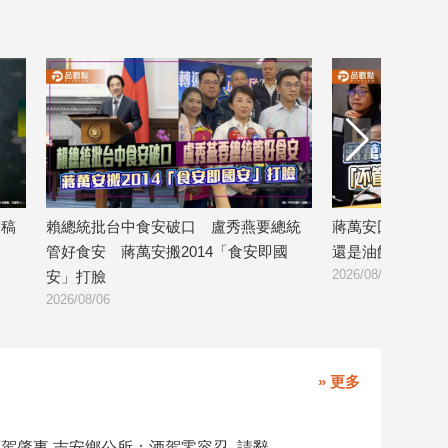
發稿
賴總統批台中食安破口 盧秀燕要總統
蔣萬安回應遮簽
管好食安 蔣萬安搬2014「食安即國
還是油飯，我都
2026/08/06
安」打臉
2026/08/06
» 更多
副主任涉酒駕肇事 吉安鄉公所：酒駕零容忍 請辭獲准