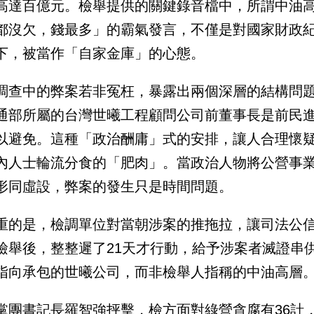
高達百億元。檢舉提供的關鍵錄音檔中，所謂中油
都沒欠，錢最多」的霸氣發言，不僅是對國家財政
下，被當作「自家金庫」的心態。
調查中的弊案若非冤枉，暴露出兩個深層的結構問
通部所屬的台灣世曦工程顧問公司前董事長是前民
以避免。這種「政治酬庸」式的安排，讓人合理懷
內人士輪流分食的「肥肉」。當政治人物將公營事
形同虛設，弊案的發生只是時間問題。
重的是，檢調單位對當朝涉案的推拖拉，讓司法公
檢舉後，整整遲了21天才行動，給予涉案者滅證串
指向承包的世曦公司，而非檢舉人指稱的中油高層
黨團書記長羅智強抨擊，檢方面對綠營貪腐有36計