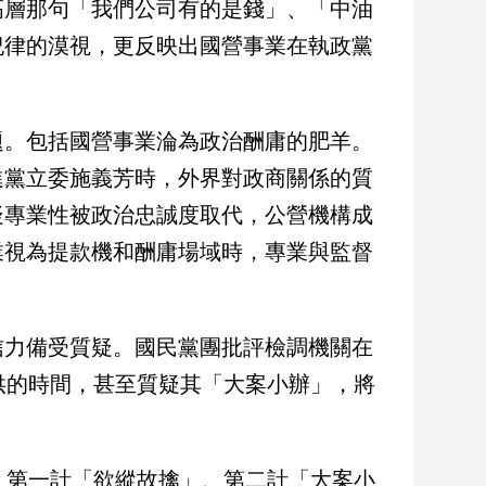
高層那句「我們公司有的是錢」、「中油
紀律的漠視，更反映出國營事業在執政黨
題。包括國營事業淪為政治酬庸的肥羊。
進黨立委施義芳時，外界對政商關係的質
疑專業性被政治忠誠度取代，公營機構成
業視為提款機和酬庸場域時，專業與監督
信力備受質疑。國民黨團批評檢調機關在
供的時間，甚至質疑其「大案小辦」，將
。
，第一計「欲縱故擒」、第二計「大案小