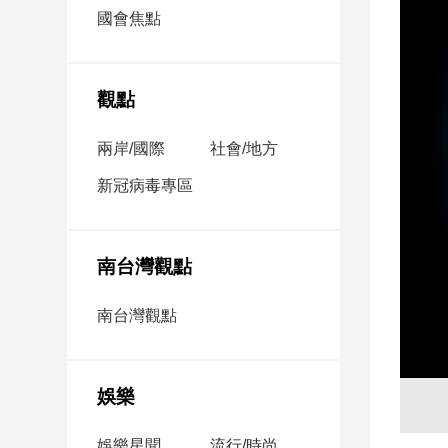
市
國會焦點
房
地
產
觀點
兩岸/國際
社會/地方
品
觀
新冠病毒專區
點
政
治
南台灣觀點
政
南台灣觀點
治
焦
點
娛樂
品
觀
點
娛樂星聞
流行/時尚