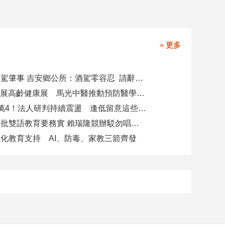
» 更多
副主任涉酒駕肇事 吉安鄉公所：酒駕零容忍 請辭獲准
攜AI科技參展高齡健康展 馬光中醫推動預防醫學迎接長壽新經濟
台股力守4萬4！法人研判持續震盪 逢低留意這些族群
柯志恩競辦批雙語教育要務實 賴瑞隆競辦駁勿唱衰高雄
化教育支持 AI、防毒、家教三箭齊發