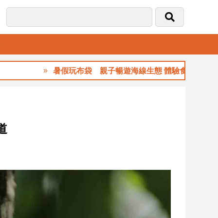
音
暑假玩布袋 親子暢遊海線生態 體驗食農樂趣
道