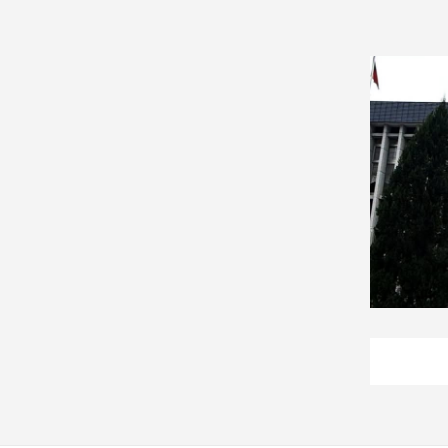
建
築/
室
內
設
計
旅
遊/
美
食
星
座/
命
理
消
費
健
康/
親