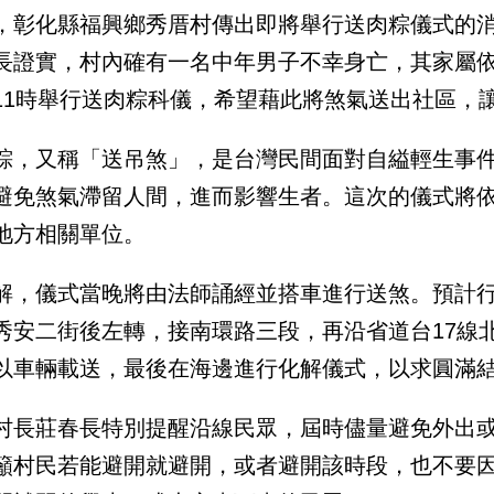
，彰化縣福興鄉秀厝村傳出即將舉行送肉粽儀式的
長證實，村內確有一名中年男子不幸身亡，其家屬依
11時舉行送肉粽科儀，希望藉此將煞氣送出社區，
粽，又稱「送吊煞」，是台灣民間面對自縊輕生事
避免煞氣滯留人間，進而影響生者。這次的儀式將
地方相關單位。
解，儀式當晚將由法師誦經並搭車進行送煞。預計
秀安二街後左轉，接南環路三段，再沿省道台17線
以車輛載送，最後在海邊進行化解儀式，以求圓滿
村長莊春長特別提醒沿線民眾，屆時儘量避免外出
籲村民若能避開就避開，或者避開該時段，也不要