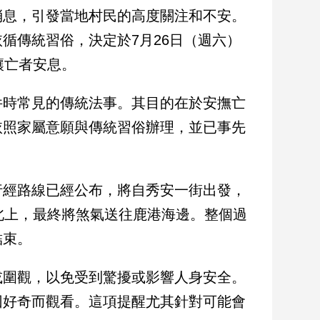
消息，引發當地村民的高度關注和不安。
循傳統習俗，決定於7月26日（週六）
讓亡者安息。
件時常見的傳統法事。其目的在於安撫亡
依照家屬意願與傳統習俗辦理，並已事先
行經路線已經公布，將自秀安一街出發，
北上，最終將煞氣送往鹿港海邊。整個過
結束。
或圍觀，以免受到驚擾或影響人身安全。
因好奇而觀看。這項提醒尤其針對可能會