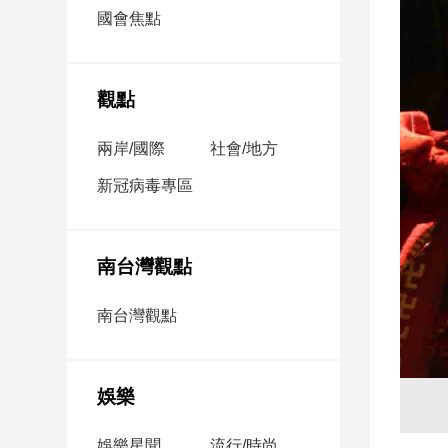
市
國會焦點
房
地
產
觀點
兩岸/國際
社會/地方
品
觀
新冠病毒專區
點
政
治
南台灣觀點
政
南台灣觀點
治
焦
點
娛樂
品
觀
點
娛樂星聞
流行/時尚