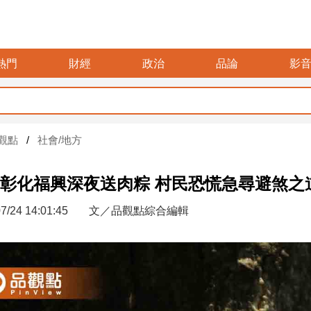
熱門
財經
政治
品論
影
觀點
社會/地方
彰化福興深夜送肉粽 村民恐慌急尋避煞之
7/24 14:01:45
文／品觀點綜合編輯