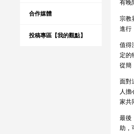
有晚
新
冠
合作媒體
病
宗教
毒
進行
專
區
投稿專區【我的觀點】
值得
定的
南
從簡
台
灣
觀
面對
點
人擔
家共
南
台
灣
最後
觀
點
助，