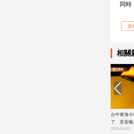
同時
娛
樂
送
娛
樂
星
相關
聞
流
行/
時
尚
追
星
憂心沖
東海商圈送肉粽儀式驚見直播！線上數
台中東海今晚
生
百人收看
了 里長曝原
活
2026/05/21
2026/05/20