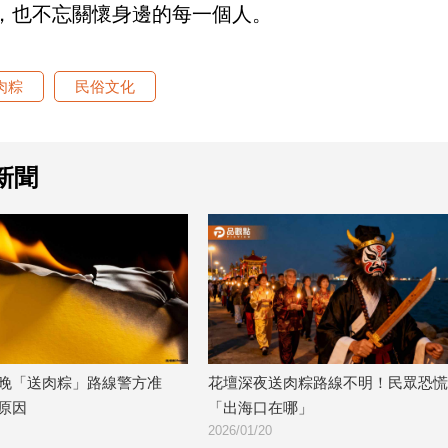
，也不忘關懷身邊的每一個人。
肉粽
民俗文化
新聞
「送肉粽」路線警方准
花壇深夜送肉粽路線不明！民眾恐慌
因
「出海口在哪」
2026/01/20