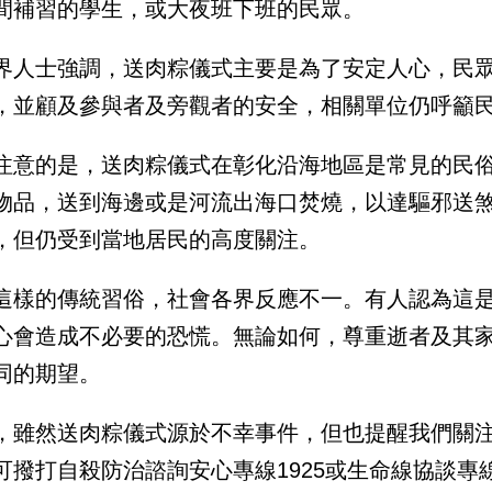
間補習的學生，或大夜班下班的民眾。
界人士強調，送肉粽儀式主要是為了安定人心，民
，並顧及參與者及旁觀者的安全，相關單位仍呼籲
注意的是，送肉粽儀式在彰化沿海地區是常見的民
物品，送到海邊或是河流出海口焚燒，以達驅邪送
，但仍受到當地居民的高度關注。
這樣的傳統習俗，社會各界反應不一。有人認為這
心會造成不必要的恐慌。無論如何，尊重逝者及其
同的期望。
，雖然送肉粽儀式源於不幸事件，但也提醒我們關
可撥打自殺防治諮詢安心專線1925或生命線協談專