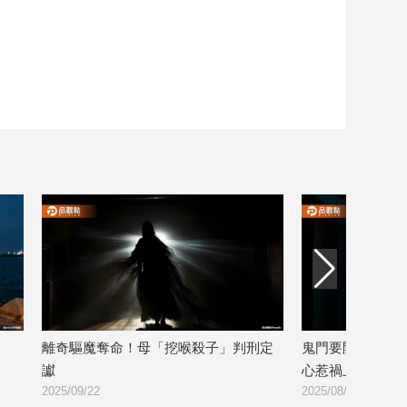
離奇驅魔奪命！母「挖喉殺子」判刑定
鬼門要開了！ 5大
讞
心惹禍上身
2025/09/22
2025/08/18