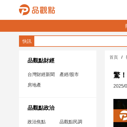
品
觀
點
財
首頁
經
品觀點財經
台
驚！
台灣財經新聞
產經/股市
灣
財
房地產
2025/0
經
新
聞
品觀點政治
產
經/
政治焦點
品觀點民調
股