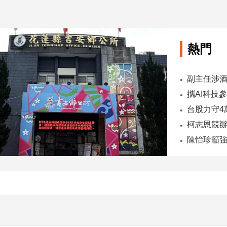
熱門
陳怡珍籲強