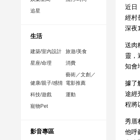
民
近日
調
追星
經村
國
會
深夜
焦
生活
點
送肉
建築/室內設計
旅遊/美食
靈，
觀
星座/命理
消費
知會
點
藝術／文創／
據了
健康/親子/感情
電影推薦
兩
岸/
途經
科技/遊戲
運動
國
程將
際
寵物Pet
社
秀厝
會/
地
影音專區
他呼
方